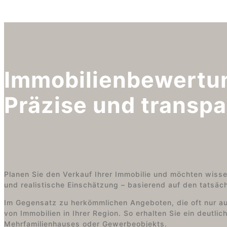
Immobilienbewertun
Präzise und transpa
Planen Sie den Verkauf Ihrer Immobilie und möchten wisse
und realistische Einschätzung – basierend auf den tatsä
Im Gegensatz zu herkömmlichen Angeboten, die oft nur au
von Immobilien in Ihrer Region. So erhalten Sie ein deutl
Mehrfamilienhauses oder Gewerbeobjekts.