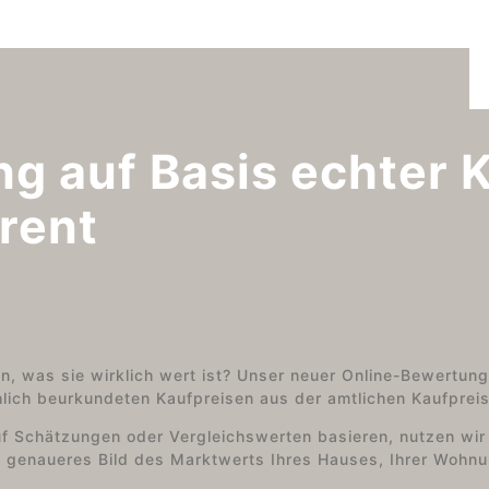
g auf Basis echter K
rent
n, was sie wirklich wert ist? Unser neuer Online-Bewertung
chlich beurkundeten Kaufpreisen aus der amtlichen Kaufpre
f Schätzungen oder Vergleichswerten basieren, nutzen wir
ich genaueres Bild des Marktwerts Ihres Hauses, Ihrer Wohn