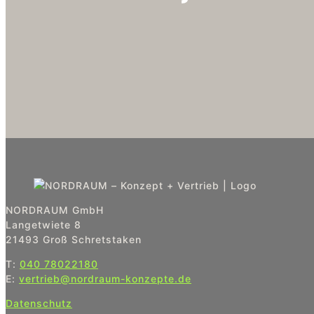
NORDRAUM GmbH
Langetwiete 8
21493 Groß Schretstaken
T:
040 78022180
E:
vertrieb@nordraum-konzepte.de
Datenschutz