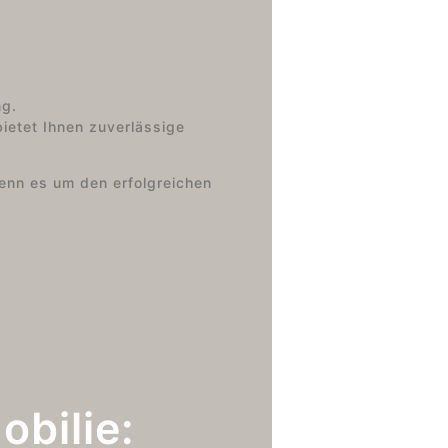
ng.
etet Ihnen zuverlässige
wenn es um den erfolgreichen
obilie: