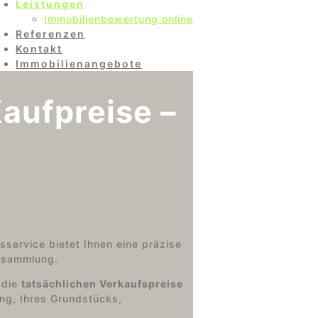
Leistungen
Immobilienbewertung online
Referenzen
Kontakt
Immobilienangebote
aufpreise –
sservice bietet Ihnen eine präzise
issammlung.
 die
tatsächlichen Verkaufspreise
ung, Ihres Grundstücks,